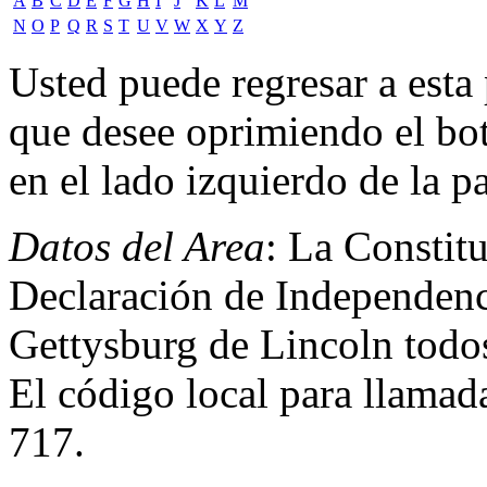
A
B
C
D
E
F
G
H
I
J
K
L
M
N
O
P
Q
R
S
T
U
V
W
X
Y
Z
Usted puede regresar a est
que desee oprimiendo el bot
en el lado izquierdo de la pa
Datos del Area
: La Constit
Declaración de Independenc
Gettysburg de Lincoln todos
El código local para llamad
717.